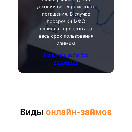
условии своевременного
погашения. В случае
просрочки МФО
начислит проценты за
весь срок пользования
займом
Получить займ без
процентов
Виды
онлайн-займов